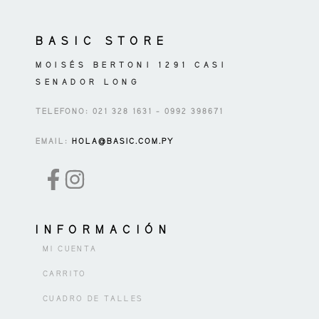
producto
BASIC STORE
MOISÉS BERTONI 1291 CASI
SENADOR LONG
TELEFONO: 021 328 1631 – 0992 398671
EMAIL:
HOLA@BASIC.COM.PY
INFORMACIÓN
MI CUENTA
CARRITO
CUADRO DE TALLES