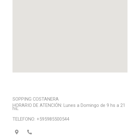
l
t
SOPPING COSTANERA
HORARIO DE ATENCIÓN: Lunes a Domingo de 9 hs a 21
hs;
TELEFONO: +595985500544
M
P
a
h
p
o