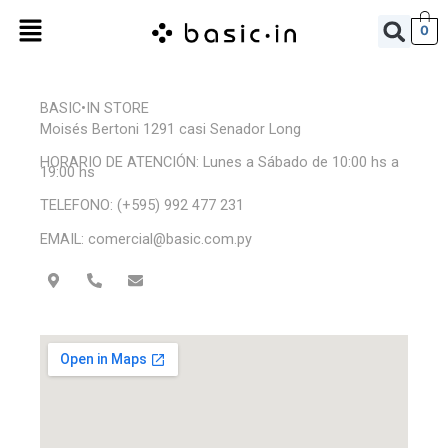
Ir
Menú
0
al
contenido
BASIC•IN STORE
Moisés Bertoni 1291 casi Senador Long
HORARIO DE ATENCIÓN: Lunes a Sábado de 10:00 hs a
19:00 hs
TELEFONO: (+595) 992 477 231
EMAIL: comercial@basic.com.py
M
P
E
a
h
n
p
o
v
-
n
e
m
e
l
a
-
o
r
a
p
k
l
e
e
t
r
-
a