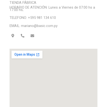
TIENDA FÁBRICA
HORARIO DE ATENCIÓN: Lunes a Viernes de 07:00 hs a
17:00 hs;
TELEFONO: +595 981 134 610
EMAIL: mariano@basic.com.py
M
P
E
a
h
n
p
o
v
-
n
e
m
e
l
a
-
o
r
a
p
k
l
e
e
t
r
-
a
l
t