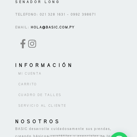
SENADOR LONG
TELEFONO: 021 328 1631 – 0992 398671
EMAIL:
HOLA@BASIC.COM.PY
INFORMACIÓN
MI CUENTA
CARRITO
CUADRO DE TALLES
SERVICIO AL CLIENTE
NOSOTROS
BASIC desarrolla cuidadosamente sus prendas,
creando básicos verstátiles y esenciales en todo