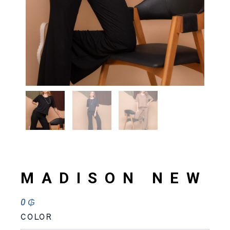
MADISON NEW
0
₲
MADISON
COLOR
NEW