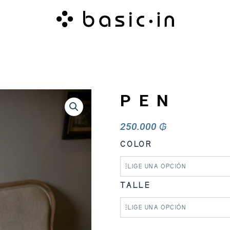
PEN
250.000
₲
PEN
COLOR
cantidad
TALLE