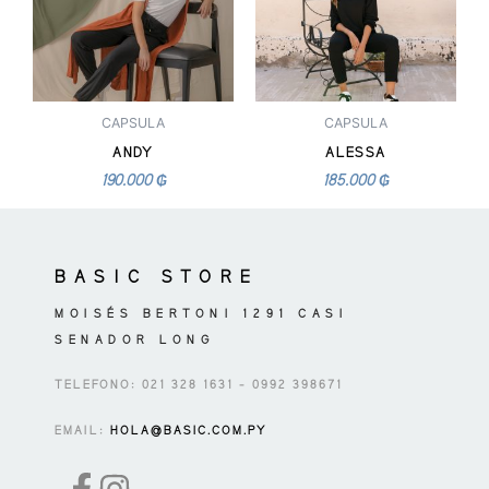
variantes.
variantes.
Las
Las
opciones
opciones
se
se
pueden
pueden
CAPSULA
CAPSULA
elegir
elegir
ANDY
ALESSA
en
en
190.000
₲
185.000
₲
la
la
página
página
de
de
BASIC STORE
producto
producto
MOISÉS BERTONI 1291 CASI
SENADOR LONG
TELEFONO: 021 328 1631 – 0992 398671
EMAIL:
HOLA@BASIC.COM.PY