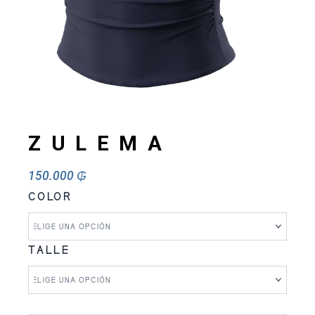
ZULEMA
150.000
₲
ZULEMA
COLOR
cantidad
TALLE