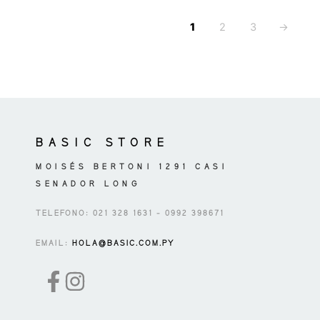
la
la
página
página
1
2
3
→
de
de
producto
producto
BASIC STORE
MOISÉS BERTONI 1291 CASI
SENADOR LONG
TELEFONO: 021 328 1631 – 0992 398671
EMAIL:
HOLA@BASIC.COM.PY