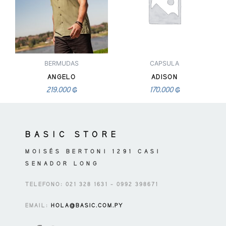
múltiples
múltiples
variantes.
variantes.
Las
Las
opciones
opciones
se
se
pueden
pueden
BERMUDAS
CAPSULA
elegir
elegir
ANGELO
ADISON
en
en
219.000
₲
170.000
₲
la
la
página
página
de
de
BASIC STORE
producto
producto
MOISÉS BERTONI 1291 CASI
SENADOR LONG
TELEFONO: 021 328 1631 – 0992 398671
EMAIL:
HOLA@BASIC.COM.PY