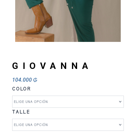
GIOVANNA
104.000
₲
GIOVANNA
COLOR
cantidad
TALLE