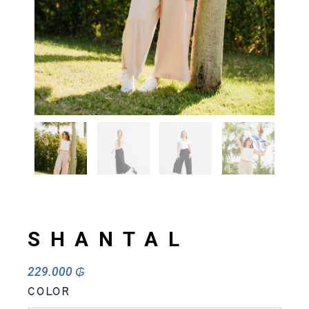
SHANTAL
229.000
₲
SHANTAL
COLOR
cantidad