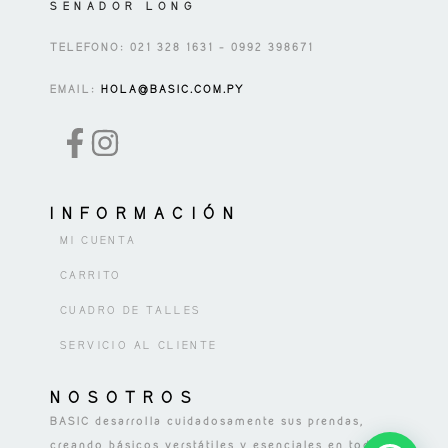
SENADOR LONG
TELEFONO: 021 328 1631 – 0992 398671
EMAIL:
HOLA@BASIC.COM.PY
INFORMACIÓN
MI CUENTA
CARRITO
CUADRO DE TALLES
SERVICIO AL CLIENTE
NOSOTROS
BASIC desarrolla cuidadosamente sus prendas,
creando básicos verstátiles y esenciales en todo